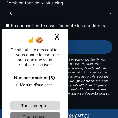
Combien font deux plus cinq
En cochant cette case, j'accepte les conditions
particulières ci-dessous **
X
Masquer le ban
ENVOYER
Ce site utilise des cookies
et vous donne le contrôle
sur ceux que vous
** Les données personnelles communiquées sont nécessaires aux fins de vous
contacter. Elles sont destinées à l'entreprise et ses sous-traitants. Vous
souhaitez activer
disposez de droits d’accès, de rectification, d’effacement, de portabilité, de
limitation, d’opposition, de retrait de votre consentement à tout moment et du
droit d’introduire une réclamation auprès d’une autorité de contrôle, ainsi que
Nos partenaires
(3)
d’organiser le sort de vos données post-mortem. Vous pouvez exercer ces droits
Mesure d'audience
par voie postale ou par courrier électronique. Un justificatif d'identité pourra
vous être demandé. Nous conservons vos données pendant la période de prise
de contact puis pendant la durée de prescription légale aux fins probatoires et
de gestion des contentieux.
Tout accepter
RECHERCHES FRÉQUENTES
Tout refuser